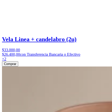
Vela Linea + candelabro (2u)
$33.000,00
$26.400,00
con Transferencia Bancaria o Efectivo
+
2
Comprar